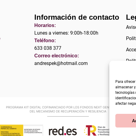
Información de contacto
Le
Horarios:
Avis
Lunes a viernes: 9:00h-18:00h
e
Polí
Teléfono:
633 038 377
Acce
Correo electrónico:
Polí
andrespek@hotmail.com
(UE)
Para ofrecer
almacenar y/
tecnologías
identificacio
afectar nega
A