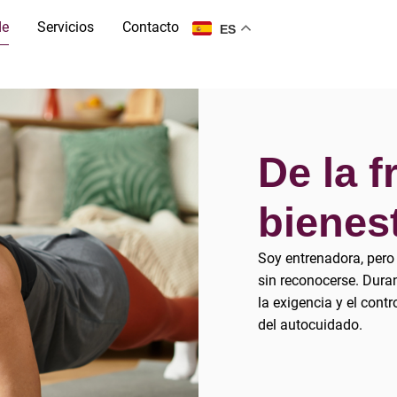
de
Servicios
Contacto
ES
De la f
bienest
Soy entrenadora, pero 
sin reconocerse. Duran
la exigencia y el cont
del autocuidado.