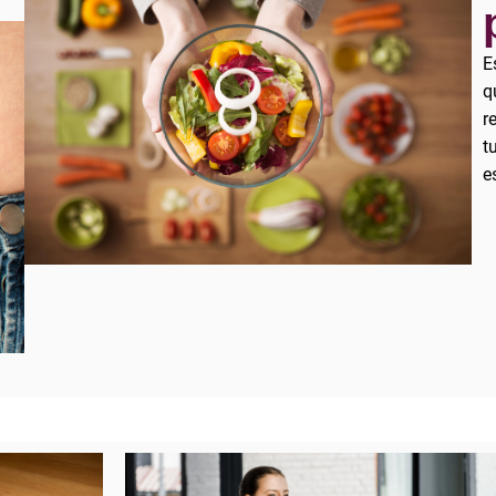
E
q
r
t
e